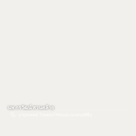
นพ.กรวัฒน์ สวนคล้าย
อายุรแพทย์ โรคต่อมไร้ท่อและเมแทบอลิซึม