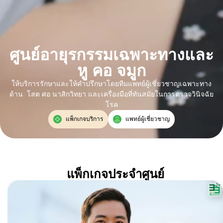
ศูนย์อายุรกรรมเฉพาะทางและ
หู คอ จมูก
ให้บริการรักษาและให้คำปรึกษาโดยทีมแพทย์ผู้เชี่ยวชาญเฉพาะทาง
ด้าน โสต ศอ นาสิกวิทยา และเครื่องมือที่ทันสมัยในการตรวจวินิจฉัย
โรค
แพ็กเกจบริการ
แพทย์ผู้เชี่ยวชาญ
แพ็กเกจประจำศูนย์