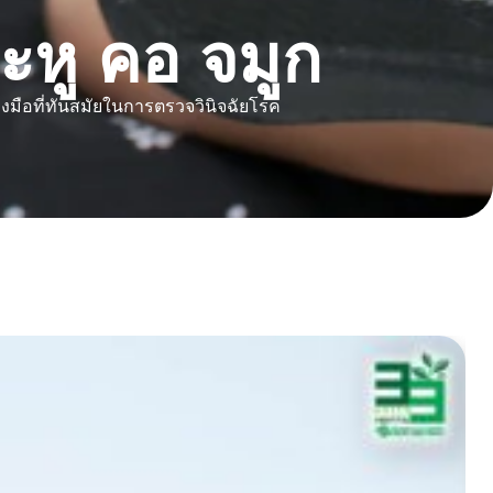
หู คอ จมูก
งมือที่ทันสมัยในการตรวจวินิจฉัยโรค