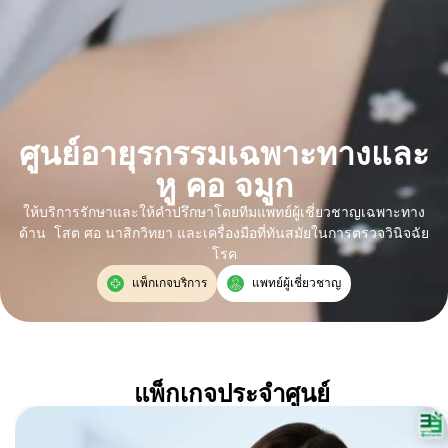
ศูนย์อายุรกรรมเฉพาะทางและ
หู คอ จมูก
ให้บริการรักษาและให้คำปรึกษาโดยทีมแพทย์ผู้เชี่ยวชาญเฉพาะทาง
ด้าน โสต ศอ นาสิกวิทยา และเครื่องมือที่ทันสมัยในการตรวจวินิจฉัย
โรค
แพ็กเกจบริการ
แพทย์ผู้เชี่ยวชาญ
แพ็กเกจประจำศูนย์