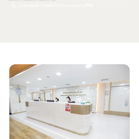
อายุรแพทย์ โรคต่อมไร้ท่อและเมแทบอลิซึม