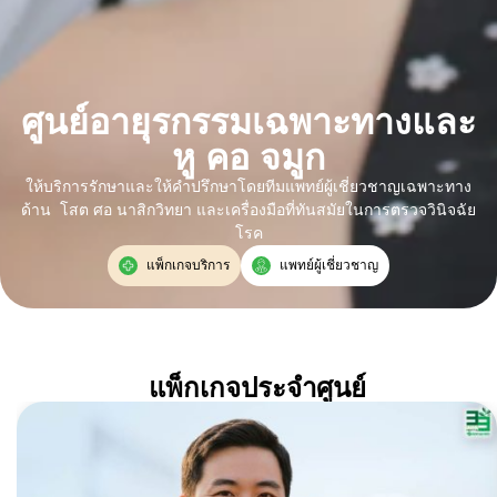
ศูนย์อายุรกรรมเฉพาะทางและ
หู คอ จมูก
ให้บริการรักษาและให้คำปรึกษาโดยทีมแพทย์ผู้เชี่ยวชาญเฉพาะทาง
ด้าน โสต ศอ นาสิกวิทยา และเครื่องมือที่ทันสมัยในการตรวจวินิจฉัย
โรค
แพ็กเกจบริการ
แพทย์ผู้เชี่ยวชาญ
แพ็กเกจประจำศูนย์