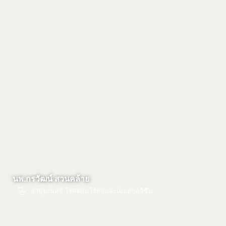
นพ.กรวัฒน์ สวนคล้าย
อายุรแพทย์ โรคต่อมไร้ท่อและเมแทบอลิซึม