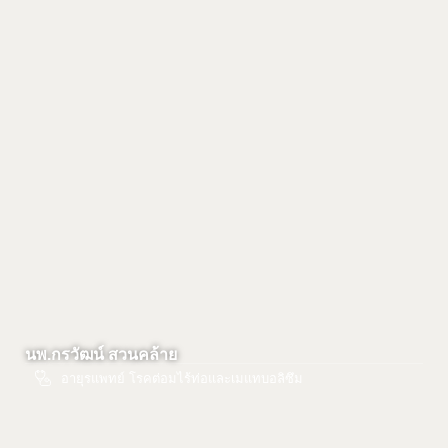
นพ.กรวัฒน์ สวนคล้าย
อายุรแพทย์ โรคต่อมไร้ท่อและเมแทบอลิซึม