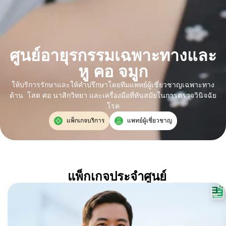
ศูนย์อายุรกรรมเฉพาะทางและ
หู คอ จมูก
ให้บริการรักษาและให้คำปรึกษาโดยทีมแพทย์ผู้เชี่ยวชาญเฉพาะทาง
ด้าน โสต ศอ นาสิกวิทยา และเครื่องมือที่ทันสมัยในการตรวจวินิจฉัย
โรค
แพ็กเกจบริการ
แพทย์ผู้เชี่ยวชาญ
แพ็กเกจประจำศูนย์