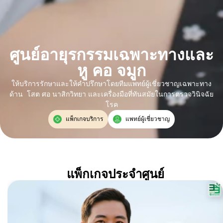
ศูนย์อายุรกรรมเฉพาะทางและ
หู คอ จมูก
ให้บริการรักษาและให้คำปรึกษาโดยทีมแพทย์ผู้เชี่ยวชาญเฉพาะทาง
ด้าน โสต ศอ นาสิกวิทยา และเครื่องมือที่ทันสมัยในการตรวจวินิจฉัย
โรค
แพ็กเกจบริการ
แพทย์ผู้เชี่ยวชาญ
แพ็กเกจประจำศูนย์