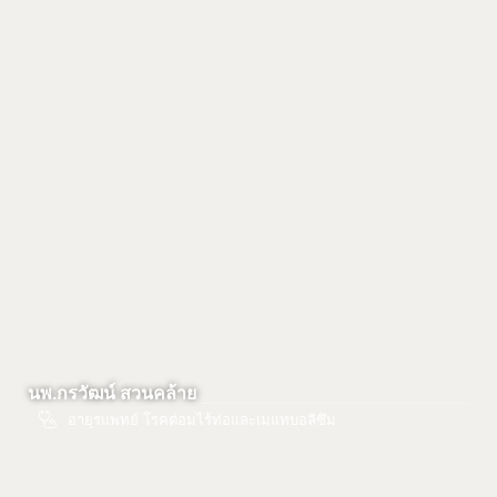
นพ.กรวัฒน์ สวนคล้าย
อายุรแพทย์ โรคต่อมไร้ท่อและเมแทบอลิซึม