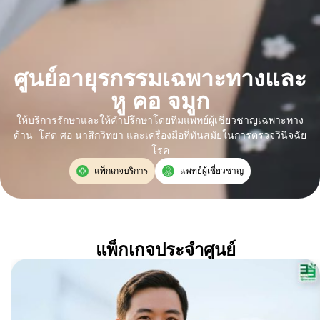
ศูนย์อายุรกรรมเฉพาะทางและ
หู คอ จมูก
ให้บริการรักษาและให้คำปรึกษาโดยทีมแพทย์ผู้เชี่ยวชาญเฉพาะทาง
ด้าน โสต ศอ นาสิกวิทยา และเครื่องมือที่ทันสมัยในการตรวจวินิจฉัย
โรค
แพ็กเกจบริการ
แพทย์ผู้เชี่ยวชาญ
แพ็กเกจประจำศูนย์