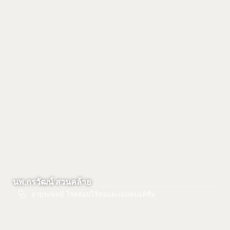
นพ.กรวัฒน์ สวนคล้าย
อายุรแพทย์ โรคต่อมไร้ท่อและเมแทบอลิซึม