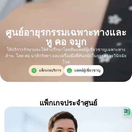
ศูนย์อายุรกรรมเฉพาะทางและ
หู คอ จมูก
ให้บริการรักษาและให้คำปรึกษาโดยทีมแพทย์ผู้เชี่ยวชาญเฉพาะทาง
ด้าน โสต ศอ นาสิกวิทยา และเครื่องมือที่ทันสมัยในการตรวจวินิจฉัย
โรค
แพ็กเกจบริการ
แพทย์ผู้เชี่ยวชาญ
แพ็กเกจประจำศูนย์