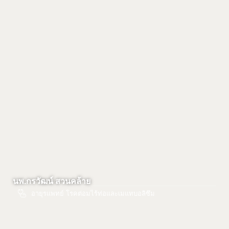
นพ.กรวัฒน์ สวนคล้าย
อายุรแพทย์ โรคต่อมไร้ท่อและเมแทบอลิซึม