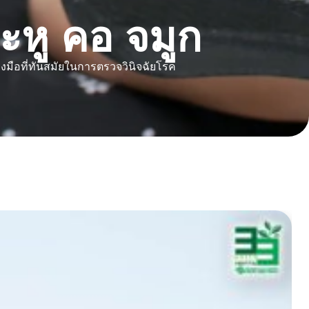
หู คอ จมูก
งมือที่ทันสมัยในการตรวจวินิจฉัยโรค