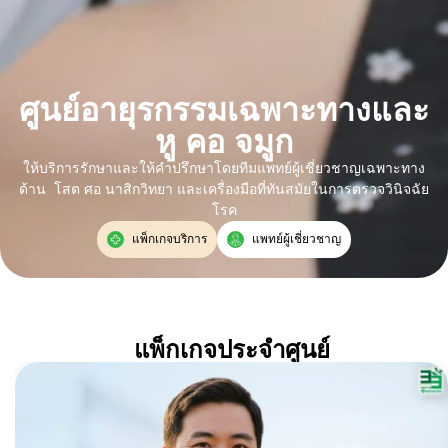
ศูนย์อายุรกรรมเฉพาะทางและ
หู คอ จมูก
ให้บริการรักษาและให้คำปรึกษาโดยทีมแพทย์ผู้เชี่ยวชาญเฉพาะทาง
ด้าน โสต ศอ นาสิกวิทยา และเครื่องมือที่ทันสมัยในการตรวจวินิจฉัย
โรค
แพ็กเกจบริการ
แพทย์ผู้เชี่ยวชาญ
แพ็กเกจประจำศูนย์