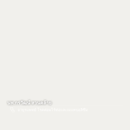
นพ.กรวัฒน์ สวนคล้าย
อายุรแพทย์ โรคต่อมไร้ท่อและเมแทบอลิซึม