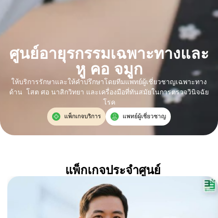
ศูนย์อายุรกรรมเฉพาะทางและ
หู คอ จมูก
ให้บริการรักษาและให้คำปรึกษาโดยทีมแพทย์ผู้เชี่ยวชาญเฉพาะทาง
ด้าน โสต ศอ นาสิกวิทยา และเครื่องมือที่ทันสมัยในการตรวจวินิจฉัย
โรค
แพ็กเกจบริการ
แพทย์ผู้เชี่ยวชาญ
แพ็กเกจประจำศูนย์