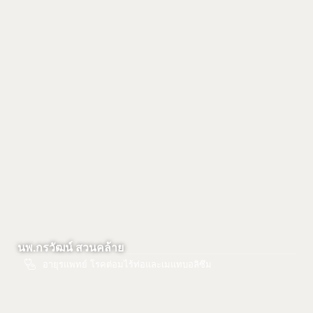
นพ.กรวัฒน์ สวนคล้าย
อายุรแพทย์ โรคต่อมไร้ท่อและเมแทบอลิซึม