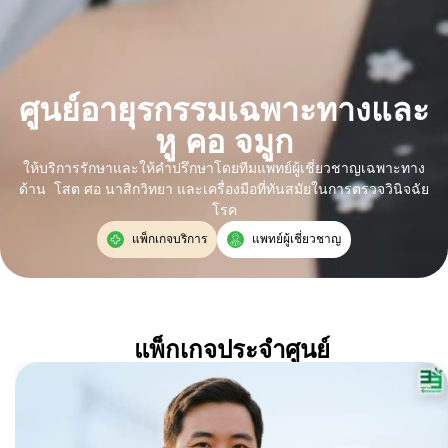
ศูนย์อายุรกรรมเฉพาะทางและ
หู คอ จมูก
ให้บริการรักษาและให้คำปรึกษาโดยทีมแพทย์ผู้เชี่ยวชาญเฉพาะทาง
ด้าน โสต ศอ นาสิกวิทยา และเครื่องมือที่ทันสมัยในการตรวจวินิจฉัย
โรค
แพ็กเกจบริการ
แพทย์ผู้เชี่ยวชาญ
แพ็กเกจประจำศูนย์