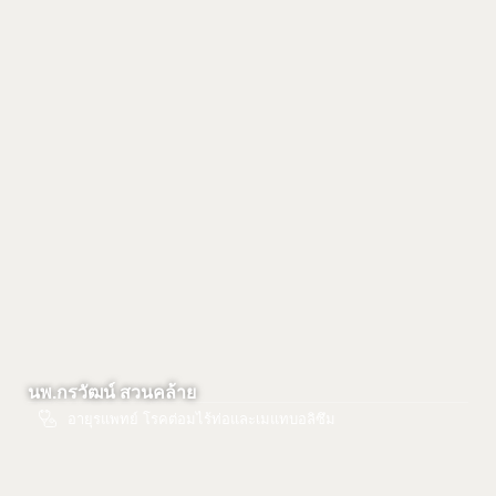
นพ.กรวัฒน์ สวนคล้าย
อายุรแพทย์ โรคต่อมไร้ท่อและเมแทบอลิซึม