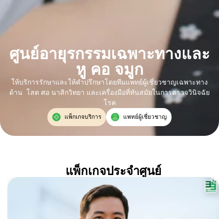
ศูนย์อายุรกรรมเฉพาะทางและ
หู คอ จมูก
ให้บริการรักษาและให้คำปรึกษาโดยทีมแพทย์ผู้เชี่ยวชาญเฉพาะทาง
ด้าน โสต ศอ นาสิกวิทยา และเครื่องมือที่ทันสมัยในการตรวจวินิจฉัย
โรค
แพ็กเกจบริการ
แพทย์ผู้เชี่ยวชาญ
แพ็กเกจประจำศูนย์