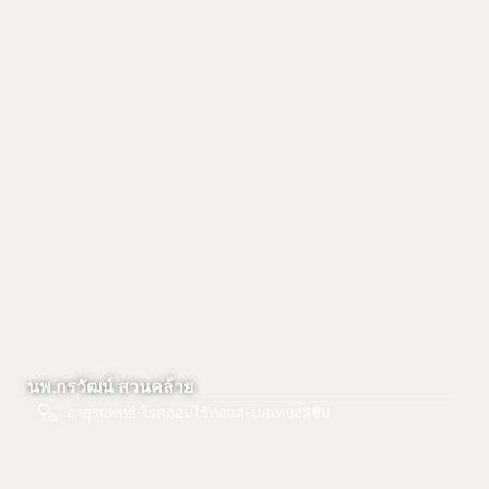
นพ.กรวัฒน์ สวนคล้าย
อายุรแพทย์ โรคต่อมไร้ท่อและเมแทบอลิซึม