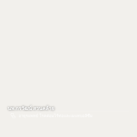
นพ.กรวัฒน์ สวนคล้าย
อายุรแพทย์ โรคต่อมไร้ท่อและเมแทบอลิซึม