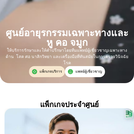
ศูนย์อายุรกรรมเฉพาะทางและ
หู คอ จมูก
ให้บริการรักษาและให้คำปรึกษาโดยทีมแพทย์ผู้เชี่ยวชาญเฉพาะทาง
ด้าน โสต ศอ นาสิกวิทยา และเครื่องมือที่ทันสมัยในการตรวจวินิจฉัย
โรค
แพ็กเกจบริการ
แพทย์ผู้เชี่ยวชาญ
แพ็กเกจประจำศูนย์