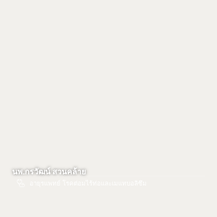
นพ.กรวัฒน์ สวนคล้าย
อายุรแพทย์ โรคต่อมไร้ท่อและเมแทบอลิซึม