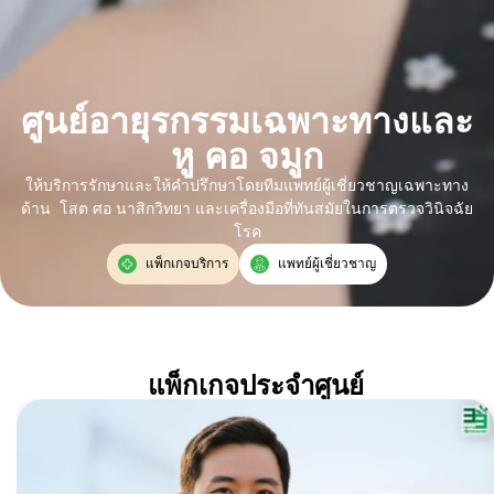
ศูนย์อายุรกรรมเฉพาะทางและ
หู คอ จมูก
ให้บริการรักษาและให้คำปรึกษาโดยทีมแพทย์ผู้เชี่ยวชาญเฉพาะทาง
ด้าน โสต ศอ นาสิกวิทยา และเครื่องมือที่ทันสมัยในการตรวจวินิจฉัย
โรค
แพ็กเกจบริการ
แพทย์ผู้เชี่ยวชาญ
แพ็กเกจประจำศูนย์