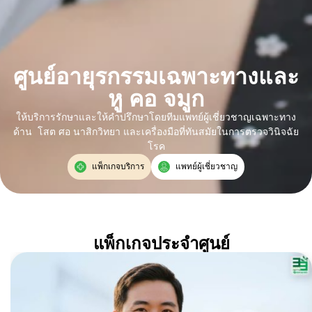
ศูนย์อายุรกรรมเฉพาะทางและ
หู คอ จมูก
ให้บริการรักษาและให้คำปรึกษาโดยทีมแพทย์ผู้เชี่ยวชาญเฉพาะทาง
ด้าน โสต ศอ นาสิกวิทยา และเครื่องมือที่ทันสมัยในการตรวจวินิจฉัย
โรค
แพ็กเกจบริการ
แพทย์ผู้เชี่ยวชาญ
แพ็กเกจประจำศูนย์