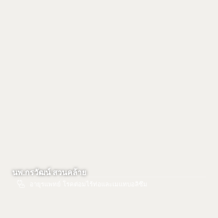
นพ.กรวัฒน์ สวนคล้าย
อายุรแพทย์ โรคต่อมไร้ท่อและเมแทบอลิซึม