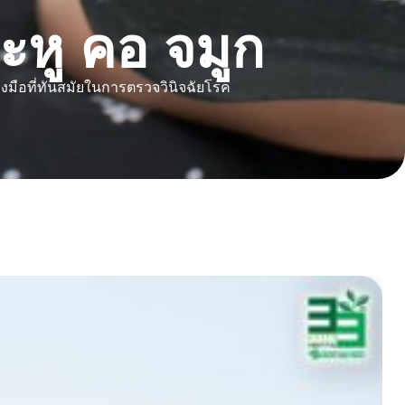
หู คอ จมูก
งมือที่ทันสมัยในการตรวจวินิจฉัยโรค