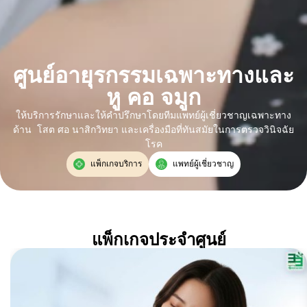
ศูนย์อายุรกรรมเฉพาะทางและ
หู คอ จมูก
ให้บริการรักษาและให้คำปรึกษาโดยทีมแพทย์ผู้เชี่ยวชาญเฉพาะทาง
ด้าน โสต ศอ นาสิกวิทยา และเครื่องมือที่ทันสมัยในการตรวจวินิจฉัย
โรค
แพ็กเกจบริการ
แพทย์ผู้เชี่ยวชาญ
แพ็กเกจประจำศูนย์