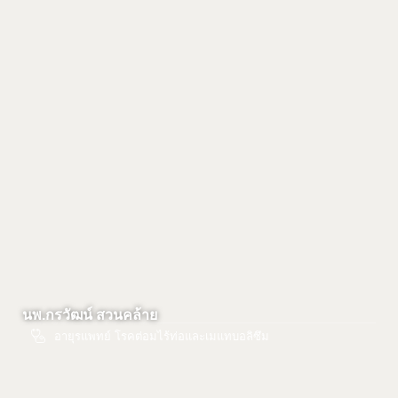
นพ.กรวัฒน์ สวนคล้าย
อายุรแพทย์ โรคต่อมไร้ท่อและเมแทบอลิซึม