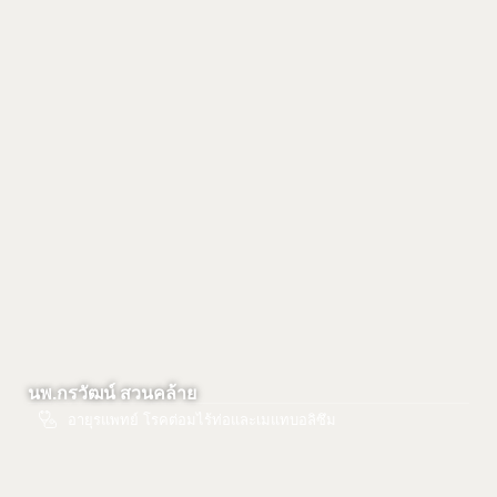
นพ.กรวัฒน์ สวนคล้าย
อายุรแพทย์ โรคต่อมไร้ท่อและเมแทบอลิซึม