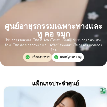
ศูนย์อายุรกรรมเฉพาะทางและ
หู คอ จมูก
ให้บริการรักษาและให้คำปรึกษาโดยทีมแพทย์ผู้เชี่ยวชาญเฉพาะทาง
ด้าน โสต ศอ นาสิกวิทยา และเครื่องมือที่ทันสมัยในการตรวจวินิจฉัย
โรค
แพ็กเกจบริการ
แพทย์ผู้เชี่ยวชาญ
แพ็กเกจประจำศูนย์