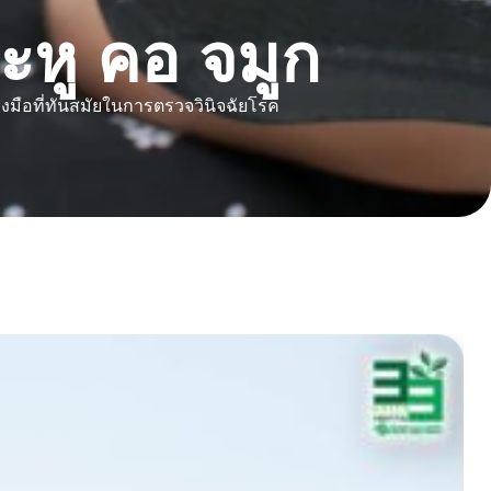
หู คอ จมูก
งมือที่ทันสมัยในการตรวจวินิจฉัยโรค